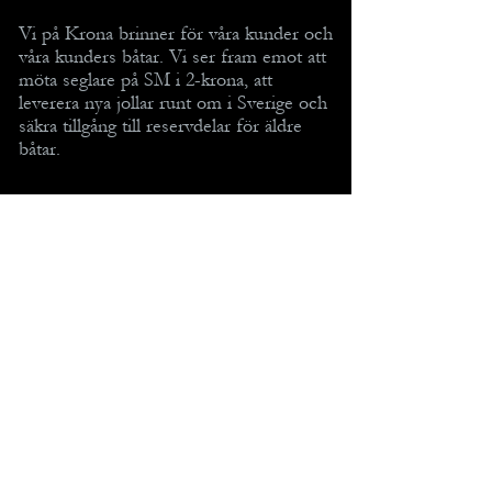
Vi på Krona brinner för våra kunder och
våra kunders båtar. Vi ser fram emot att
möta seglare på SM i 2-krona, att
leverera nya jollar runt om i Sverige och
säkra tillgång till reservdelar för äldre
båtar.
MENY
2-KRONAN MED TILLBEHÖR
TILLBEHÖR TILL 1-KRONAN
TIPS OCH TRICKS
KONTAKT / OM OSS
INTEGRITETSPOLICY