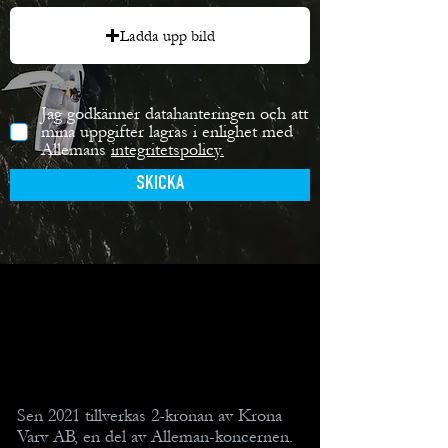
Ladda upp bild
Jag godkänner datahanteringen och att
mina uppgifter lagras i enlighet med
Allemans
integritetspolicy.
SKICKA
Sen 2021 tillverkas 2-kronan av Krona
Varv AB, en del av Alleman-koncernen.