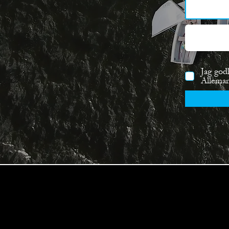
Jag god
Allema