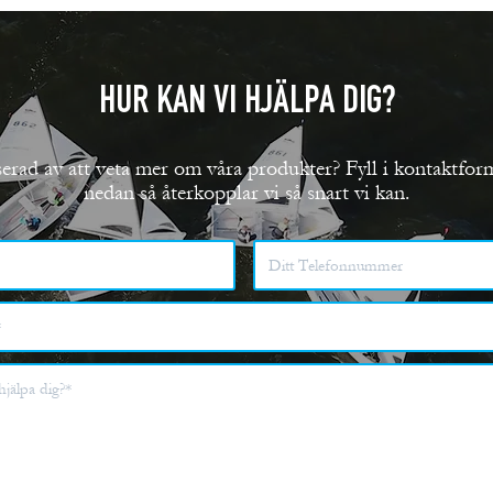
HUR KAN VI HJÄLPA DIG?
serad av att veta mer om våra produkter? Fyll i kontaktfor
nedan så återkopplar vi så snart vi kan.