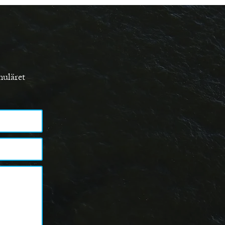
muläret