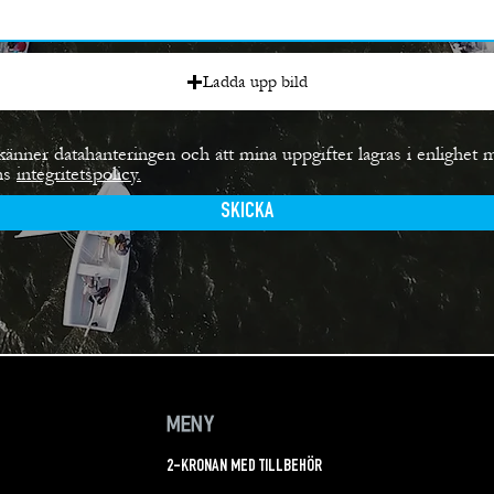
Ladda upp bild
känner datahanteringen och att mina uppgifter lagras i enlighet 
ns
integritetspolicy.
SKICKA
MENY
2-KRONAN MED TILLBEHÖR