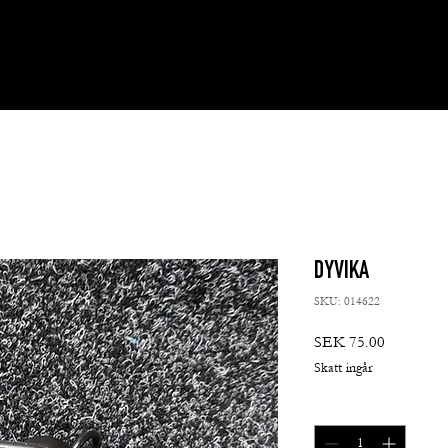
DYVIKA
SKU: 014622
Pris
SEK 75.00
Skatt ingår
Antal
*