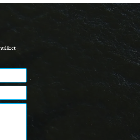
muläret