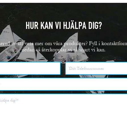
HUR KAN VI HJÄLPA DIG?
serad av att veta mer om våra produkter? Fyll i kontaktfor
nedan så återkopplar vi så snart vi kan.