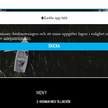
Ladda upp bild
känner datahanteringen och att mina uppgifter lagras i enlighet 
ns
integritetspolicy.
SKICKA
MENY
2-KRONAN MED TILLBEHÖR