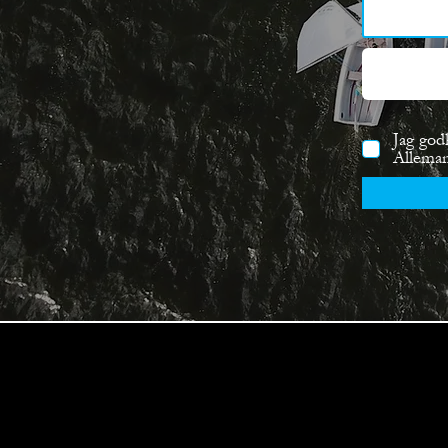
Jag god
Allema