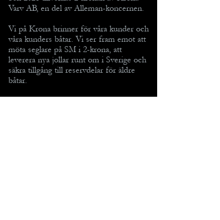
Varv AB, en del av Alleman-koncernen.
Vi på Krona brinner för våra kunder och
våra kunders båtar. Vi ser fram emot att
möta seglare på SM i 2-krona, att
leverera nya jollar runt om i Sverige och
säkra tillgång till reservdelar för äldre
båtar.
MENY
2-KRONAN MED TILLBEHÖR
TILLBEHÖR TILL 1-KRONAN
TIPS OCH TRICKS
KONTAKT / OM OSS
INTEGRITETSPOLICY