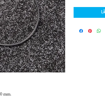
LÄ
30 mm.