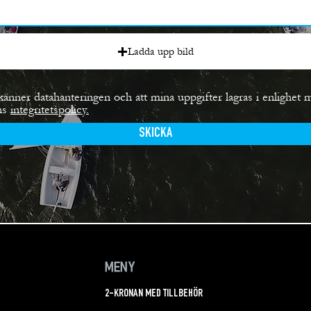
Ladda upp bild
känner datahanteringen och att mina uppgifter lagras i enlighet 
ns
integritetspolicy.
SKICKA
MENY
2-KRONAN MED TILLBEHÖR