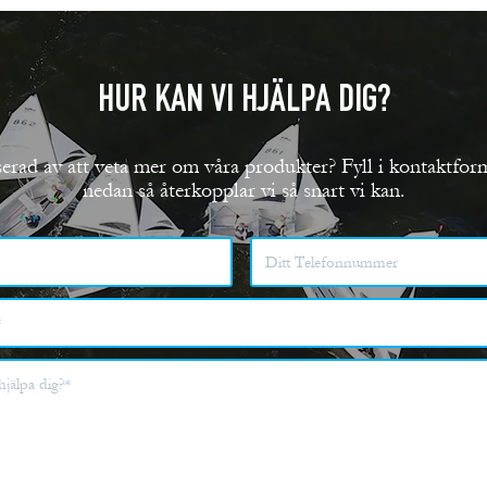
HUR KAN VI HJÄLPA DIG?
serad av att veta mer om våra produkter? Fyll i kontaktfor
nedan så återkopplar vi så snart vi kan.