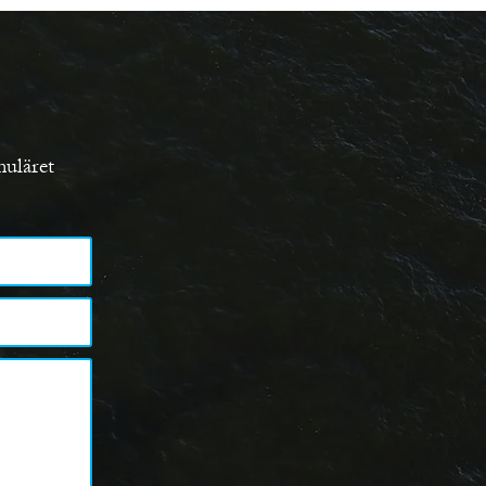
muläret