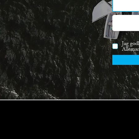
Jag god
Allema