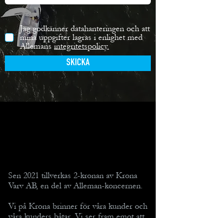
Jag godkänner datahanteringen och att
mina uppgifter lagras i enlighet med
Allemans
integritetspolicy.
SKICKA
Sen 2021 tillverkas 2-kronan av Krona
Varv AB, en del av Alleman-koncernen.
Vi på Krona brinner för våra kunder och
våra kunders båtar. Vi ser fram emot att