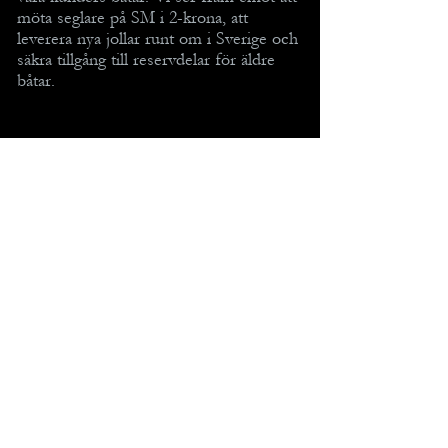
möta seglare på SM i 2-krona, att
leverera nya jollar runt om i Sverige och
säkra tillgång till reservdelar för äldre
båtar.
MENY
2-KRONAN MED TILLBEHÖR
TILLBEHÖR TILL 1-KRONAN
TIPS OCH TRICKS
KONTAKT / OM OSS
INTEGRITETSPOLICY
KÖPVILLKOR