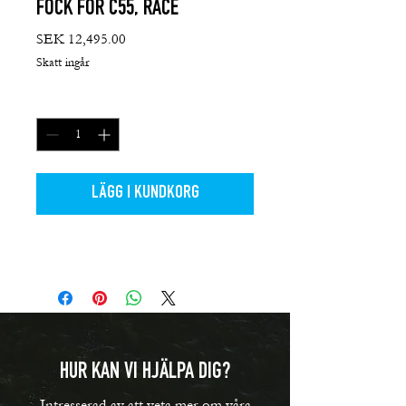
FOCK FÖR C55, RACE
Pris
SEK 12,495.00
Skatt ingår
Antal
*
LÄGG I KUNDKORG
HUR KAN VI HJÄLPA DIG?
Intresserad av att veta mer om våra