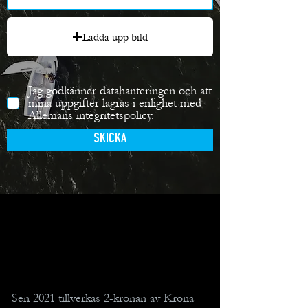
Ladda upp bild
Jag godkänner datahanteringen och att
mina uppgifter lagras i enlighet med
Allemans
integritetspolicy.
SKICKA
Sen 2021 tillverkas 2-kronan av Krona