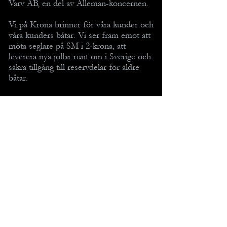
Varv AB, en del av Alleman-koncernen.
Vi på Krona brinner för våra kunder och
våra kunders båtar. Vi ser fram emot att
möta seglare på SM i 2-krona, att
leverera nya jollar runt om i Sverige och
säkra tillgång till reservdelar för äldre
båtar.
MENY
2-KRONAN MED TILLBEHÖR
TILLBEHÖR TILL 1-KRONAN
TIPS OCH TRICKS
KONTAKT / OM OSS
INTEGRITETSPOLICY