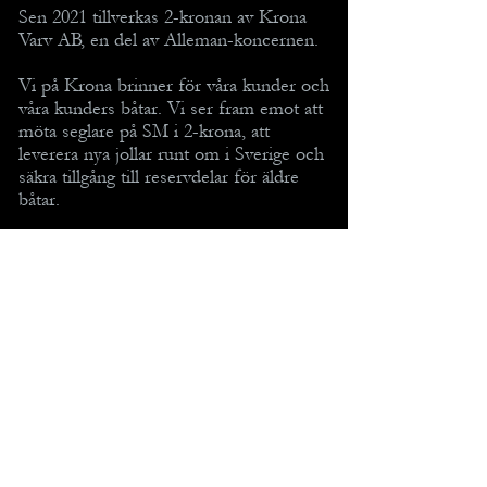
Sen 2021 tillverkas 2-kronan av Krona
Varv AB, en del av Alleman-koncernen.
Vi på Krona brinner för våra kunder och
våra kunders båtar. Vi ser fram emot att
möta seglare på SM i 2-krona, att
leverera nya jollar runt om i Sverige och
säkra tillgång till reservdelar för äldre
båtar.
MENY
2-KRONAN MED TILLBEHÖR
TILLBEHÖR TILL 1-KRONAN
TIPS OCH TRICKS
KONTAKT / OM OSS