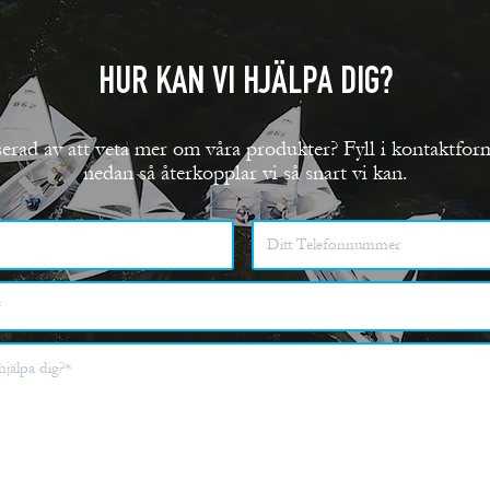
HUR KAN VI HJÄLPA DIG?
serad av att veta mer om våra produkter? Fyll i kontaktfor
nedan så återkopplar vi så snart vi kan.