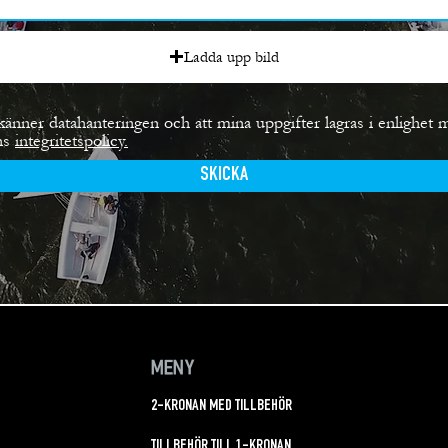
Ladda upp bild
känner datahanteringen och att mina uppgifter lagras i enlighet 
ns
integritetspolicy.
SKICKA
MENY
2-KRONAN MED TILLBEHÖR
TILLBEHÖR TILL 1-KRONAN