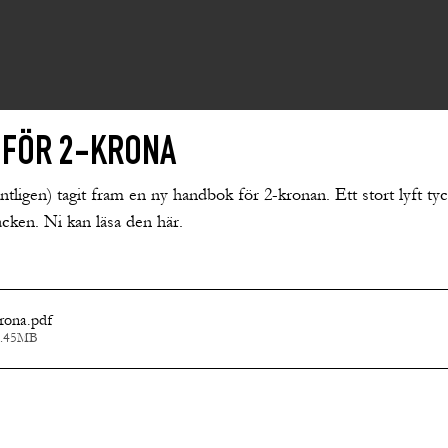
 FÖR 2-KRONA
tligen) tagit fram en ny handbok för 2-kronan. Ett stort lyft tyc
acken. Ni kan läsa den här.
rona
.pdf
1.45MB