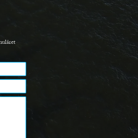
muläret