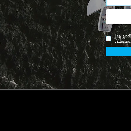
Jag god
Allema